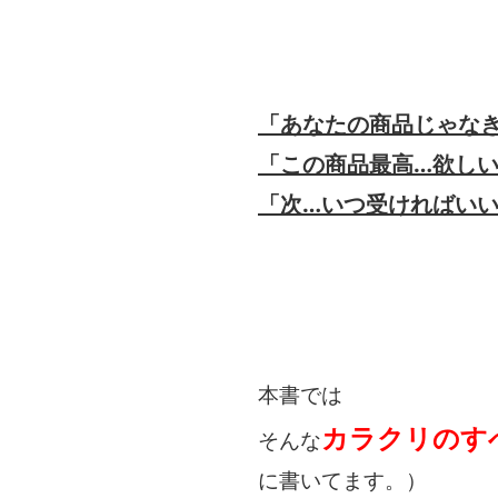
「あなたの商品じゃな
「この商品最高…欲し
「次…いつ受ければい
本書では
カラクリのす
そんな
に書いてます。）