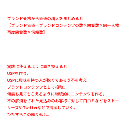
ブランド骨格から価値の増大をまとめると
【ブランド価値＝ブランドコンテンツの数
×
閲覧数
×
同一人物
再度閲覧数
×
信頼数】
実践に使えるように置き換えると
USP
を作り、
USP
に興味を持つ人が抱くであろう不を考え
ブランドコンテンツとして投稿。
何度も見てもらえるように継続的にコンテンツを作る。
不の解消をされた見込みのお客様に対して口コミなどをストー
リーズや
Twitter
などで提示していく。
ひたすらこの繰り返し。