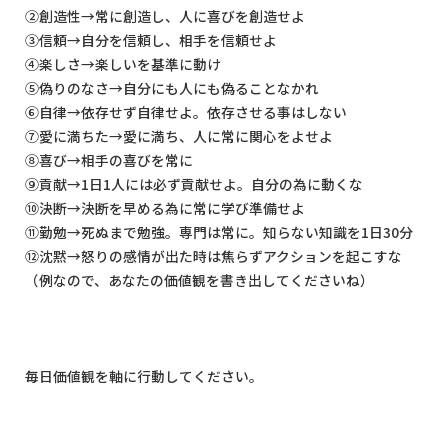
②創造性
→
常に創造し、人に喜びを創造せよ
③信頼
→
自分を信頼し、相手を信頼せよ
④楽しさ
→
楽しいを基準に動け
⑤偽りのなさ
→
自分にも人にも偽ることなかれ
⑥自律
→
依存せず自律せよ。依存させる事はしない
⑦愛に満ちた
→
愛に満ち、人に常に関心をよせよ
⑧喜び
→
相手の喜びを常に
⑨貢献
→1
日
1
人には必ず貢献せよ。自分の為に動くな
⑩決断
→
決断を早める為に常に学び準備せよ
⑪勤勉
→
死ぬまで勉強。専門は常に。知らない知識を
1
日
30
分
⑫沈黙
→
怒りの感情が出た時は焦らずアクションを起こすな
（例なので、あなたの価値観を書き出してくださいね）
毎日価値観を軸に行動してください。