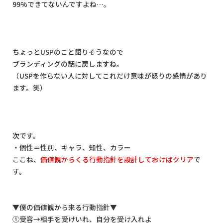
99%
できてないんですよね
…
。
ちょっと
USP
のこと語りそうなので
ブランディングの話に戻しますね。
（
USP
を作らない人に対してこれだけ意味が怒りの感情があり
ます。笑）
次です。
・個性＝性別、キャラ、知性、カラー
ここね、
価値観からくる行動指針を設計しておけばクリア
で
す。
▼
僕の価値観から来る行動指針
▼
①受容
→
相手を受けいれ、自分を受け入れよ