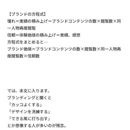
【ブランドの方程式】
憧れ＝実績の積み上げ＝ブランドコンテンツの数
×
閲覧数
×
同
一人物再度閲覧
信頼＝体験価値の積み上げ＝実績、感想
方程式をまとめると
…
ブランド価値＝ブランドコンテンツの数
×
閲覧数
×
同一人物再
度閲覧数
×
信頼数
では、本文に入ります。
ブランディングと聞くと
「カッコよくする」
「デザインを洗練する」
「できる風に打ち出す」
とか想像する人が多いのが残念。