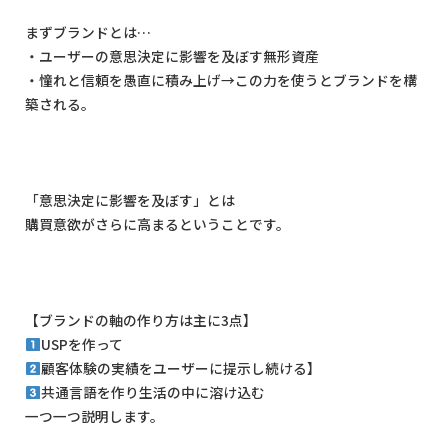
まずブランドとは
…
・ユーザーの意思決定に影響を及ぼす無形資産
・憧れと信頼を愚直に積み上げ
→
この力を使うとブランドを構
築される。
「意思決定に影響を及ぼす」とは
購買意欲がさらに高まるということです。
【ブランドの軸の作り方は主に
3
点】
USP
を作って
顧客体験の実績をユーザーに提示し続ける】
共通言語を作り生活の中に溶け込む
一つ一つ説明します。