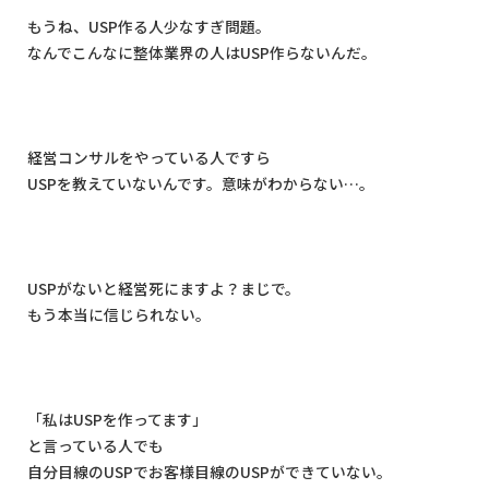
もうね、
USP
作る人少なすぎ問題。
なんでこんなに整体業界の人は
USP
作らないんだ。
経営コンサルをやっている人ですら
USP
を教えていないんです。意味がわからない
…
。
USP
がないと経営死にますよ？まじで。
もう本当に信じられない。
「私は
USP
を作ってます」
と言っている人でも
自分目線の
USP
でお客様目線の
USP
ができていない。