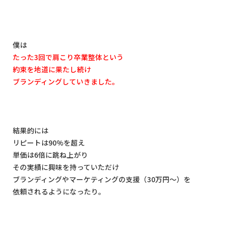
僕は
たった
3
回で肩こり卒業整体という
約束を地道に果たし続け
ブランディングしていきました。
結果的には
リピートは
90%
を超え
単価は
6
倍に跳ね上がり
その実績に興味を持っていただけ
ブランディングやマーケティングの支援（
30
万円〜）を
依頼されるようになったり。